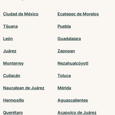
Ciudad de México
Ecatepec de Morelos
Tijuana
Puebla
León
Guadalajara
Juárez
Zapopan
Monterrey
Nezahualcóyotl
Culiacán
Toluca
Naucalpan de Juárez
Mérida
Hermosillo
Aguascalientes
Querétaro
Acapulco de Juárez