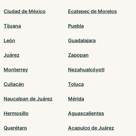
Ciudad de México
Ecatepec de Morelos
Tijuana
Puebla
León
Guadalajara
Juárez
Zapopan
Monterrey
Nezahualcóyotl
Culiacán
Toluca
Naucalpan de Juárez
Mérida
Hermosillo
Aguascalientes
Querétaro
Acapulco de Juárez